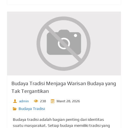
Budaya Tradisi Menjaga Warisan Budaya yang
Tak Tergantikan
admin
238
Maret 28, 2026
Budaya Tradisi
Budaya tradisi adalah bagian penting dari identitas
suatu masyarakat. Setiap budaya memiliki tradisi yang