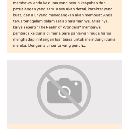
membawa Anda ke dunia yang penuh keajaiban dan
petualangan yang seru. Kaya akan detail, karakter yang
kuat, dan alur yang menegangkan akan membuat Anda
terus tenggelam dalam setiap halamannya. Misalnya,
karya seperti "The Realm of Wonders" membawa
pembaca ke dunia di mana para pahlawan muda harus
menghadapi rintangan luar biasa untuk melindungi dunia
mereka. Dengan alur cerita yang penuh...