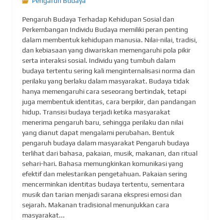
Pengaruh Budaya
Pengaruh Budaya Terhadap Kehidupan Sosial dan
Perkembangan Individu Budaya memiliki peran penting
dalam membentuk kehidupan manusia. Nilai-nilai, tradisi,
dan kebiasaan yang diwariskan memengaruhi pola pikir
serta interaksi sosial. Individu yang tumbuh dalam
budaya tertentu sering kali menginternalisasi norma dan
perilaku yang berlaku dalam masyarakat. Budaya tidak
hanya memengaruhi cara seseorang bertindak, tetapi
juga membentuk identitas, cara berpikir, dan pandangan
hidup. Transisi budaya terjadi ketika masyarakat
menerima pengaruh baru, sehingga perilaku dan nilai
yang dianut dapat mengalami perubahan. Bentuk
pengaruh budaya dalam masyarakat Pengaruh budaya
terlihat dari bahasa, pakaian, musik, makanan, dan ritual
sehari-hari. Bahasa memungkinkan komunikasi yang
efektif dan melestarikan pengetahuan. Pakaian sering
mencerminkan identitas budaya tertentu, sementara
musik dan tarian menjadi sarana ekspresi emosi dan
sejarah. Makanan tradisional menunjukkan cara
masyarakat...