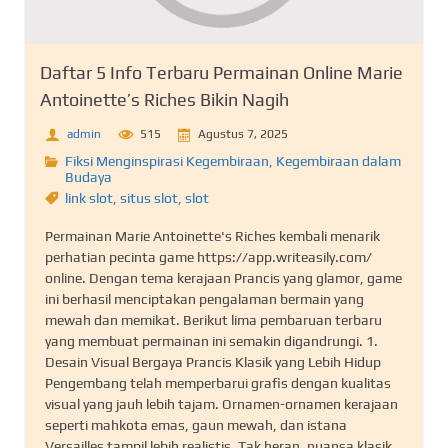
Daftar 5 Info Terbaru Permainan Online Marie
Antoinette’s Riches Bikin Nagih
admin
515
Agustus 7, 2025
Fiksi Menginspirasi Kegembiraan
,
Kegembiraan dalam
Budaya
link slot
,
situs slot
,
slot
Permainan Marie Antoinette's Riches kembali menarik
perhatian pecinta game https://app.writeasily.com/
online. Dengan tema kerajaan Prancis yang glamor, game
ini berhasil menciptakan pengalaman bermain yang
mewah dan memikat. Berikut lima pembaruan terbaru
yang membuat permainan ini semakin digandrungi. 1.
Desain Visual Bergaya Prancis Klasik yang Lebih Hidup
Pengembang telah memperbarui grafis dengan kualitas
visual yang jauh lebih tajam. Ornamen-ornamen kerajaan
seperti mahkota emas, gaun mewah, dan istana
Versailles tampil lebih realistis. Tak heran, nuansa klasik