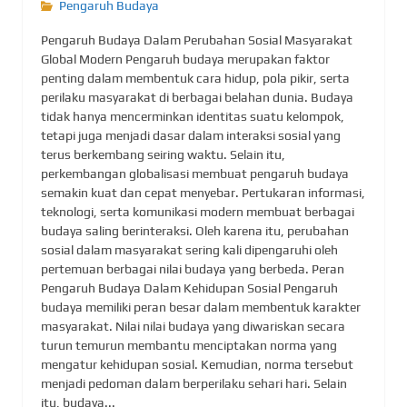
Pengaruh Budaya
Pengaruh Budaya Dalam Perubahan Sosial Masyarakat
Global Modern Pengaruh budaya merupakan faktor
penting dalam membentuk cara hidup, pola pikir, serta
perilaku masyarakat di berbagai belahan dunia. Budaya
tidak hanya mencerminkan identitas suatu kelompok,
tetapi juga menjadi dasar dalam interaksi sosial yang
terus berkembang seiring waktu. Selain itu,
perkembangan globalisasi membuat pengaruh budaya
semakin kuat dan cepat menyebar. Pertukaran informasi,
teknologi, serta komunikasi modern membuat berbagai
budaya saling berinteraksi. Oleh karena itu, perubahan
sosial dalam masyarakat sering kali dipengaruhi oleh
pertemuan berbagai nilai budaya yang berbeda. Peran
Pengaruh Budaya Dalam Kehidupan Sosial Pengaruh
budaya memiliki peran besar dalam membentuk karakter
masyarakat. Nilai nilai budaya yang diwariskan secara
turun temurun membantu menciptakan norma yang
mengatur kehidupan sosial. Kemudian, norma tersebut
menjadi pedoman dalam berperilaku sehari hari. Selain
itu, budaya...