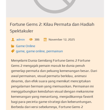
Fortune Gems 2: Kilau Permata dan Hadiah
Spektakuler
admin
386
November 12, 2025
Game Online
game
,
game online
,
permainan
Menyelami Dunia Gemilang Fortune Gems 2 Fortune
Gems 2 mengajak pemain masuk ke dunia penuh
gemerlap permata dan peluang kemenangan besar. Dari
awal permainan, visual permata berkilau, animasi
dinamis, dan efek suara yang memikat menciptakan
pengalaman bermain yang memuaskan. Permainan ini
menggabungkan keindahan visual dengan mekanisme
kemenangan yang menantang, menjadikannya favorit
bagi para pecinta game strategi dan keberuntungan.
Berbeda dari versi sebelumnya, Fortune Gems 2