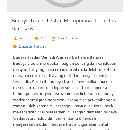
Budaya Tradisi Lestari Memperkuat Identitas
Bangsa Kini
admin
158
April 18, 2026
Budaya Tradisi
Budaya Tradisi Menjadi Warisan Berharga Bangsa
Budaya tradisi merupakan bagian penting dari kehidupan
masyarakat yang mencerminkan nilai nilai leluhur. Setiap
daerah memiliki tradisi yang unik dan menjadi identitas
tersendiri. Selain itu budaya tradisi memberikan makna
mendalam dalam kehidupan sosial serta mempererat
hubungan antar generasi. Kemudian keberadaan budaya
tradisi terus dijaga agar tidak hilang oleh perkembangan
zaman. Oleh karena itu berbagai upaya dilakukan untuk
melestarikan nilai nilai tersebut. Dengan demikian budaya
tradisi tetap hidup dan berkembang di tengah
masyarakat modern. budaya tradisi digunakan untuk