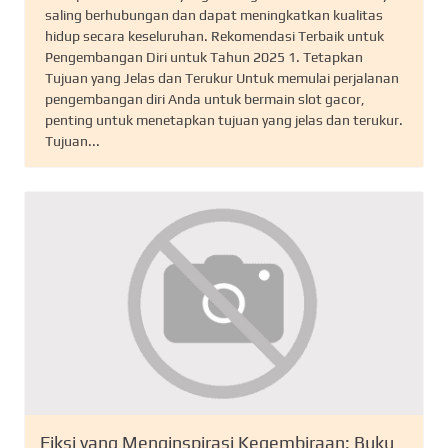
saling berhubungan dan dapat meningkatkan kualitas
hidup secara keseluruhan. Rekomendasi Terbaik untuk
Pengembangan Diri untuk Tahun 2025 1. Tetapkan
Tujuan yang Jelas dan Terukur Untuk memulai perjalanan
pengembangan diri Anda untuk bermain slot gacor,
penting untuk menetapkan tujuan yang jelas dan terukur.
Tujuan...
Fiksi yang Menginspirasi Kegembiraan: Buku