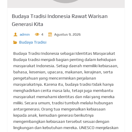
Budaya Tradisi Indonesia Rawat Warisan
Generasi Kita
admin
4
Agustus 9, 2026
Budaya Tradisi
Budaya Tradisi Indonesia sebagai Identitas Masyarakat
Budaya tradisi menjadi bagian penting dalam kehidupan
masyarakat Indonesia. Setiap daerah memiliki kebiasaan,
bahasa, kesenian, upacara, makanan, kerajinan, serta
pengetahuan yang mencerminkan perjalanan
masyarakatnya. Karena itu, budaya tradisi tidak hanya
menghadirkan cerita masa lalu, tetapi juga membantu
masyarakat memahami identitas dan nilai yang mereka
miliki. Secara umum, tradisi tumbuh melalui hubungan
antargenerasi. Orang tua mengenalkan kebiasaan
kepada anak, kemudian generasi berikutnya
mengembangkan kebiasaan tersebut sesuai dengan
lingkungan dan kebutuhan mereka. UNESCO menjelaskan