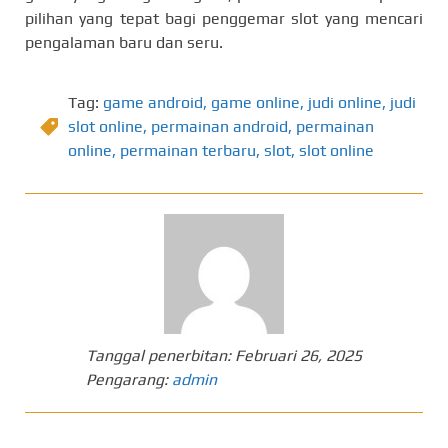
pilihan yang tepat bagi penggemar slot yang mencari
pengalaman baru dan seru.
Tag:
game android
,
game online
,
judi online
,
judi
slot online
,
permainan android
,
permainan
online
,
permainan terbaru
,
slot
,
slot online
Tanggal penerbitan:
Februari 26, 2025
Pengarang:
admin