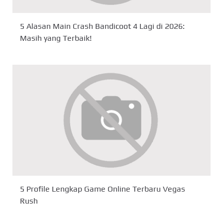
5 Alasan Main Crash Bandicoot 4 Lagi di 2026:
Masih yang Terbaik!
5 Profile Lengkap Game Online Terbaru Vegas
Rush