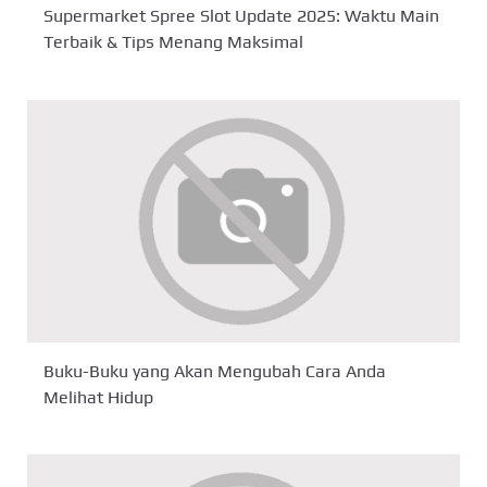
Supermarket Spree Slot Update 2025: Waktu Main
Terbaik & Tips Menang Maksimal
Buku-Buku yang Akan Mengubah Cara Anda
Melihat Hidup