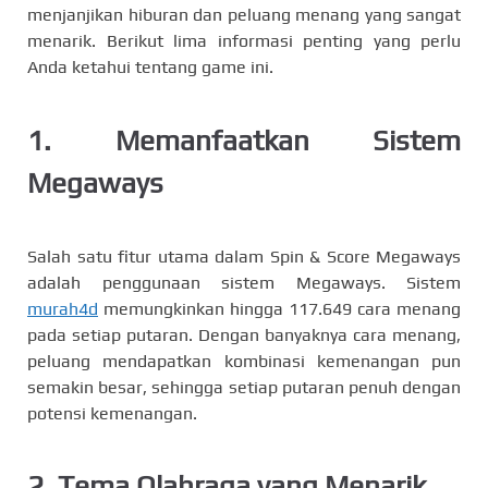
menjanjikan hiburan dan peluang menang yang sangat
menarik. Berikut lima informasi penting yang perlu
Anda ketahui tentang game ini.
1. Memanfaatkan Sistem
Megaways
Salah satu fitur utama dalam Spin & Score Megaways
adalah penggunaan sistem Megaways. Sistem
murah4d
memungkinkan hingga 117.649 cara menang
pada setiap putaran. Dengan banyaknya cara menang,
peluang mendapatkan kombinasi kemenangan pun
semakin besar, sehingga setiap putaran penuh dengan
potensi kemenangan.
2. Tema Olahraga yang Menarik