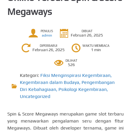
Megaways
PENULIS
DIBUAT
Februari 26, 2025
admin
DIPERBARUI
WAKTU MEMBACA
Februari 26, 2025
1 min
DILIHAT
526
Kategori:
Fiksi Menginspirasi Kegembiraan
,
Kegembiraan dalam Budaya
,
Pengembangan
Diri Kebahagiaan
,
Psikologi Kegembiraan
,
Uncategorized
Spin & Score Megaways merupakan game slot terbaru
yang menawarkan pengalaman seru dengan fitur
Megaways. Dibuat oleh developer ternama, game ini