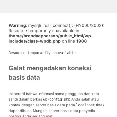
Warning
: mysqli_real_connect(): (HY000/2002):
Resource temporarily unavailable in
/home/brendaepperson/public_html/wp-
includes/class-wpdb.php
on line
1988
Resource temporarily unavailable
Galat mengadakan koneksi
basis data
Ini berarti bahwa informasi nama pengguna dan kata
sandi dalam berkas
Anda salah atau
wp-config.php
kontak dengan server basis data pada
tidak
localhost
dapat dibuat. Mungkin server basis data penyedia
hosting Anda sedang mati.