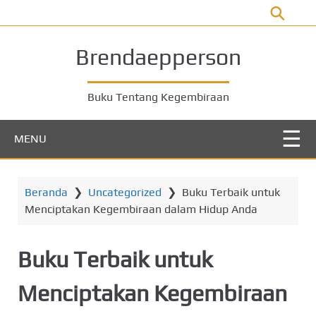
L
o
m
Brendaepperson
p
a
t
Buku Tentang Kegembiraan
k
e
MENU
k
o
n
Beranda
❯
Uncategorized
❯
Buku Terbaik untuk
t
Menciptakan Kegembiraan dalam Hidup Anda
e
n
u
Buku Terbaik untuk
t
a
Menciptakan Kegembiraan
m
a