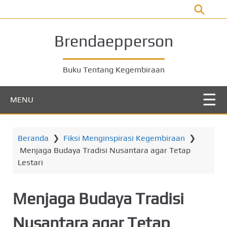
L
o
m
Brendaepperson
p
a
t
Buku Tentang Kegembiraan
k
e
MENU
k
o
n
Beranda
❯
Fiksi Menginspirasi Kegembiraan
❯
t
Menjaga Budaya Tradisi Nusantara agar Tetap
e
Lestari
n
u
t
Menjaga Budaya Tradisi
a
m
Nusantara agar Tetap
a