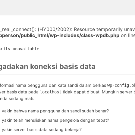
i_real_connect(): (HY000/2002): Resource temporarily unava
person/public_html/wp-includes/class-wpdb.php
on lin
arily unavailable
gadakan koneksi basis data
informasi nama pengguna dan kata sandi dalam berkas
wp-config.p
ver basis data pada
tidak dapat dibuat. Mungkin server 
localhost
Anda sedang mati.
 yakin bahwa nama pengguna dan sandi sudah benar?
yakin telah menuliskan nama pengelola dengan tepat?
yakin server basis data sedang bekerja?