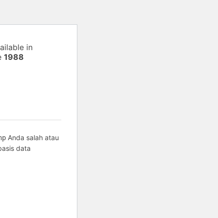
ilable in
e
1988
Anda salah atau
hp
basis data