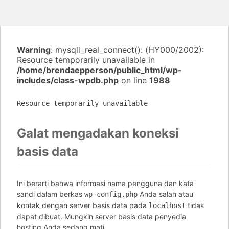
Warning
: mysqli_real_connect(): (HY000/2002):
Resource temporarily unavailable in
/home/brendaepperson/public_html/wp-
includes/class-wpdb.php
on line
1988
Resource temporarily unavailable
Galat mengadakan koneksi
basis data
Ini berarti bahwa informasi nama pengguna dan kata
sandi dalam berkas
Anda salah atau
wp-config.php
kontak dengan server basis data pada
tidak
localhost
dapat dibuat. Mungkin server basis data penyedia
hosting Anda sedang mati.