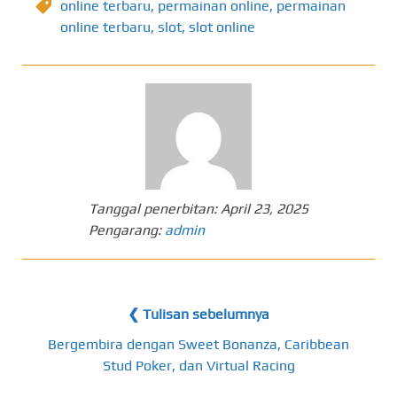
online terbaru
,
permainan online
,
permainan
online terbaru
,
slot
,
slot online
Tanggal penerbitan:
April 23, 2025
Pengarang:
admin
❮ Tulisan sebelumnya
Bergembira dengan Sweet Bonanza, Caribbean
Stud Poker, dan Virtual Racing