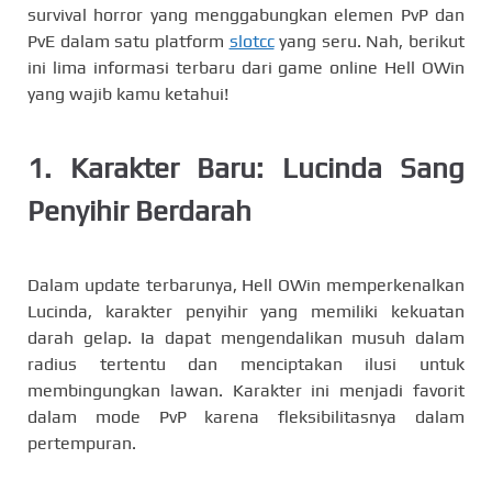
survival horror yang menggabungkan elemen PvP dan
PvE dalam satu platform
slotcc
yang seru. Nah, berikut
ini lima informasi terbaru dari game online Hell OWin
yang wajib kamu ketahui!
1. Karakter Baru: Lucinda Sang
Penyihir Berdarah
Dalam update terbarunya, Hell OWin memperkenalkan
Lucinda, karakter penyihir yang memiliki kekuatan
darah gelap. Ia dapat mengendalikan musuh dalam
radius tertentu dan menciptakan ilusi untuk
membingungkan lawan. Karakter ini menjadi favorit
dalam mode PvP karena fleksibilitasnya dalam
pertempuran.