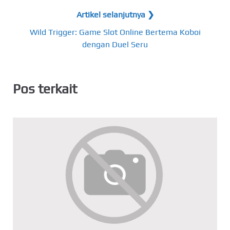
Artikel selanjutnya ❯
Wild Trigger: Game Slot Online Bertema Koboi
dengan Duel Seru
Pos terkait