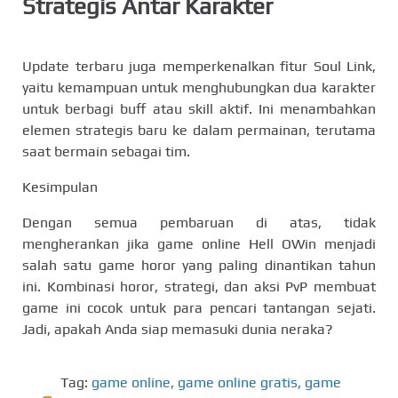
Strategis Antar Karakter
Update terbaru juga memperkenalkan fitur Soul Link,
yaitu kemampuan untuk menghubungkan dua karakter
untuk berbagi buff atau skill aktif. Ini menambahkan
elemen strategis baru ke dalam permainan, terutama
saat bermain sebagai tim.
Kesimpulan
Dengan semua pembaruan di atas, tidak
mengherankan jika game online Hell OWin menjadi
salah satu game horor yang paling dinantikan tahun
ini. Kombinasi horor, strategi, dan aksi PvP membuat
game ini cocok untuk para pencari tantangan sejati.
Jadi, apakah Anda siap memasuki dunia neraka?
Tag:
game online
,
game online gratis
,
game