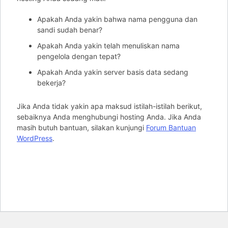
Apakah Anda yakin bahwa nama pengguna dan
sandi sudah benar?
Apakah Anda yakin telah menuliskan nama
pengelola dengan tepat?
Apakah Anda yakin server basis data sedang
bekerja?
Jika Anda tidak yakin apa maksud istilah-istilah berikut,
sebaiknya Anda menghubungi hosting Anda. Jika Anda
masih butuh bantuan, silakan kunjungi
Forum Bantuan
WordPress
.