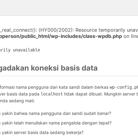
i_real_connect(): (HY000/2002): Resource temporarily unava
person/public_html/wp-includes/class-wpdb.php
on lin
arily unavailable
gadakan koneksi basis data
informasi nama pengguna dan kata sandi dalam berkas
wp-config.p
ver basis data pada
tidak dapat dibuat. Mungkin server 
localhost
Anda sedang mati.
 yakin bahwa nama pengguna dan sandi sudah benar?
yakin telah menuliskan nama pengelola dengan tepat?
yakin server basis data sedang bekerja?