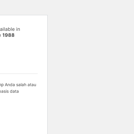
ilable in
e
1988
Anda salah atau
hp
basis data